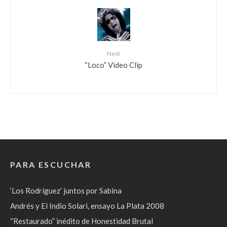
Next
“Loco” Video Clip
PARA ESCUCHAR
‘Los Rodríguez’ juntos por Sabina
Andrés y El Indio Solari, ensayo La Plata 2008
“Restaurado” inédito de Honestidad Brutal