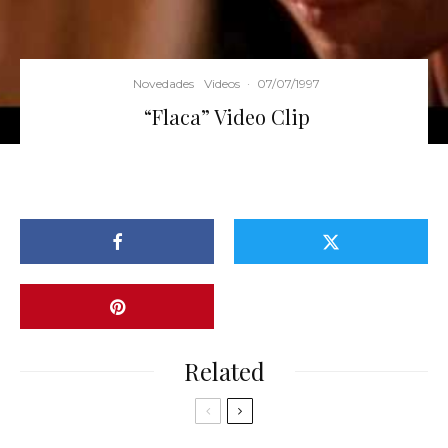
Novedades
Videos
·
07/07/1997
“Flaca” Video Clip
Related