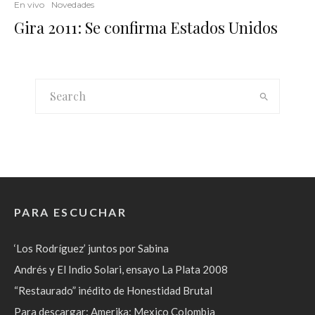
En vivo
Novedades
Gira 2011: Se confirma Estados Unidos
PARA ESCUCHAR
‘Los Rodríguez’ juntos por Sabina
Andrés y El Indio Solari, ensayo La Plata 2008
“Restaurado” inédito de Honestidad Brutal
Para descargar: Amerika: Mexico Colombia