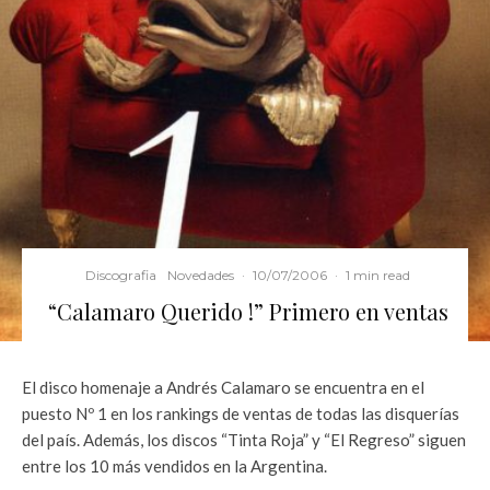
Discografia
Novedades
·
10/07/2006
·
1 min read
“Calamaro Querido !” Primero en ventas
El disco homenaje a Andrés Calamaro se encuentra en el
puesto Nº 1 en los rankings de ventas de todas las disquerías
del país. Además, los discos “Tinta Roja” y “El Regreso” siguen
entre los 10 más vendidos en la Argentina.