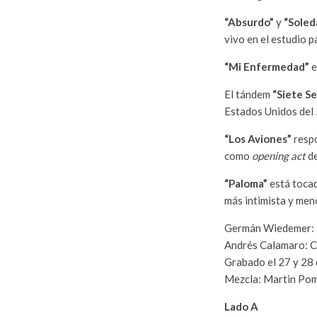
“Absurdo”
y
“Soled
vivo en el estudio 
“Mi Enfermedad”
e
El tándem
“Siete S
Estados Unidos del
“Los Aviones”
respo
como
opening act
de
“Paloma”
está tocad
más intimista y men
Germán Wiedemer: 
Andrés Calamaro: 
Grabado el 27 y 28
Mezcla: Martin Po
Lado A