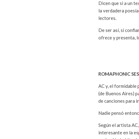
Dicen que si a un te
la verdadera poesía,
lectores.
De ser así, si confi
ofrece y presenta, l
ROMAPHONIC SES
AC y, el formidable
(de Buenos Aires) p
de canciones para i
Nadie pensó entonc
Según el artista AC
interesante en la e