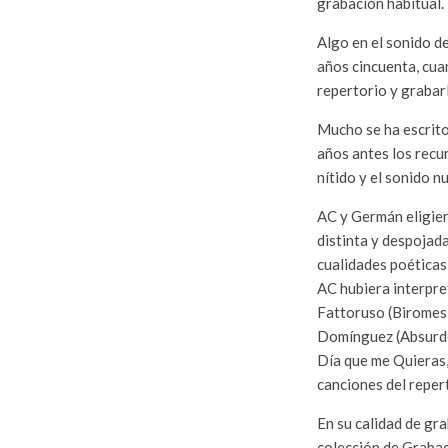
grabación habitual.
Algo en el sonido d
años cincuenta, cua
repertorio y grabarl
Mucho se ha escrito
años antes los recu
nítido y el sonido n
AC y Germán eligier
distinta y despojad
cualidades poéticas
AC hubiera interpre
Fattoruso (Biromes 
Domínguez (Absurdo,
Día que me Quieras,
canciones del repert
En su calidad de gr
colección de Grabac