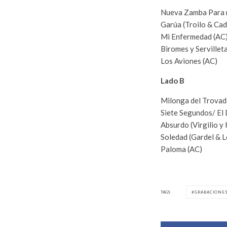
Nueva Zamba Para m
Garúa (Troilo & Ca
Mi Enfermedad (AC
Biromes y Servillet
Los Aviones (AC)
Lado B
Milonga del Trovado
Siete Segundos/ El
Absurdo (Virgilio 
Soledad (Gardel & L
Paloma (AC)
TAGS
GRABACIONE