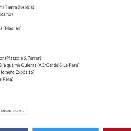
i Tierra (Nebbia)
dicamo)
)
as (Masliah)
r (Piazzola & Ferrer)
 Día que me Quieras (AC/Gardel& Le Pera)
y Homero Expósito)
e Pera)
S ENCONTRADAS 3