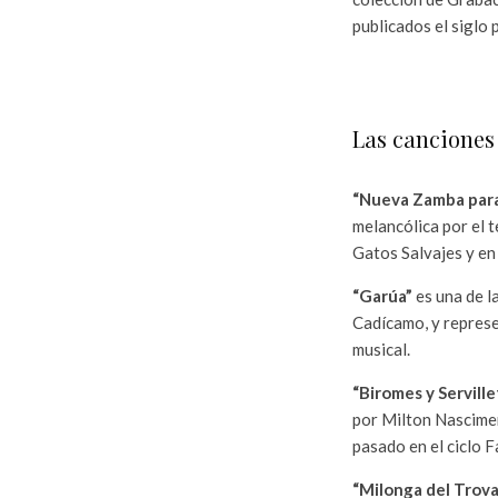
publicados el siglo 
a
a
Las canciones
“Nueva Zamba para
melancólica por el t
Gatos Salvajes y en
“Garúa”
es una de l
Cadícamo, y represe
musical.
“Biromes y Serville
por Milton Nascimen
pasado en el ciclo 
“Milonga del Trov