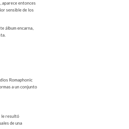
ca, aparece entonces
ior sensible de los
este álbum encarna,
ta.
tudios Romaphonic
formas a un conjunto
 le resultó
uales de una