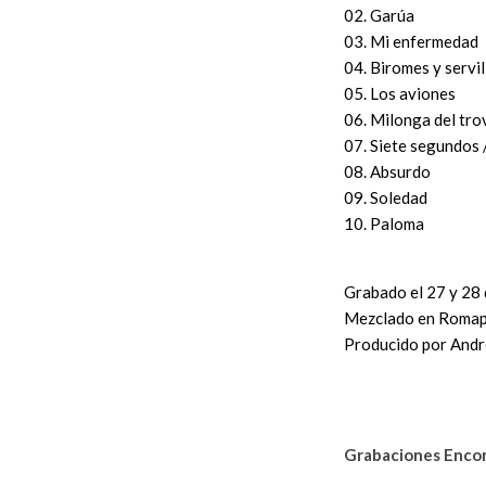
02. Garúa
03. Mi enfermedad
04. Biromes y servil
05. Los aviones
06. Milonga del tr
07. Siete segundos /
08. Absurdo
09. Soledad
10. Paloma
Grabado el 27 y 28
Mezclado en Romap
Producido por And
a
a
Grabaciones Encon