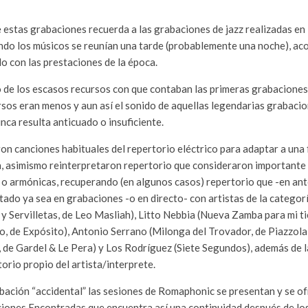
e estas grabaciones recuerda a las grabaciones de jazz realizadas en 
ndo los músicos se reunían una tarde (probablemente una noche), ac
o con las prestaciones de la época.
 de los escasos recursos con que contaban las primeras grabaciones 
rsos eran menos y aun así el sonido de aquellas legendarias grabac
unca resulta anticuado o insuficiente.
on canciones habituales del repertorio eléctrico para adaptar a una
a, asimismo reinterpretaron repertorio que consideraron importante 
 o armónicas, recuperando (en algunos casos) repertorio que -en an
tado ya sea en grabaciones -o en directo- con artistas de la catego
y Servilletas, de Leo Masliah), Litto Nebbia (Nueva Zamba para mi ti
 de Expósito), Antonio Serrano (Milonga del Trovador, de Piazzola)
 de Gardel & Le Pera) y Los Rodríguez (Siete Segundos), además de l
orio propio del artista/interprete.
abación “accidental” las sesiones de Romaphonic se presentan y se of
iones Encontradas que encuentra así una continuidad después de lo