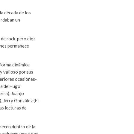
la década de los
ordaban un
de rock, pero diez
iones permanece
 forma dinámica
y valioso por sus
teriores ocasiones-
ría de Hugo
erra), Juanjo
, Jerry González (El
as lecturas de
recen dentro de la
s volumen uno y dos