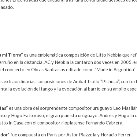
pasado.
 mi Tierra”
es una emblemática composición de Litto Nebbia que refl
erruño en la distancia, AC y Nebbia la cantaron dos veces en 2005, e
 el concierto en Obras Sanitarias editado como “Made in Argentina”.
as extraordinarias composiciones de Aníbal Troilo “Pichuco”, con tex
nta la evolución del tango y la evocación al barrio en su amplio espe
tas”
es una obra del sorprendente compositor uruguayo Leo Masliah
to y Hugo Fattoruso, el gran pianista uruguayo. Andrés y Hugo la 
Fatto in Casa con el compositor rioplatense Fernando Cabrera.
ador”
fue compuesta en París por Astor Piazzola y Horacio Ferrer.