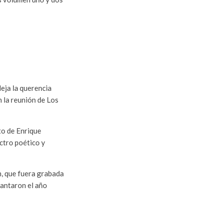
eja la querencia
n la reunión de Los
to de Enrique
ctro poético y
, que fuera grabada
cantaron el año