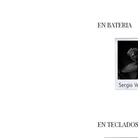
A
a
EN BATERIA
A
A
a
EN TECLADO