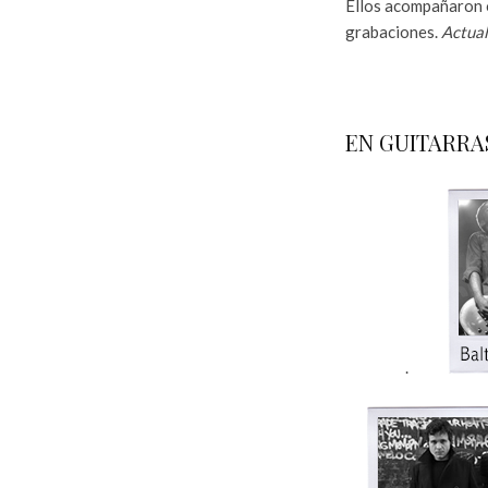
Ellos acompañaron 
grabaciones.
Actual
A
a
EN GUITARRA
aa
.