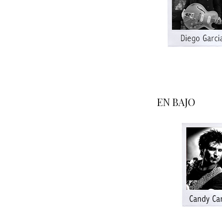
A
a
EN BAJO
A