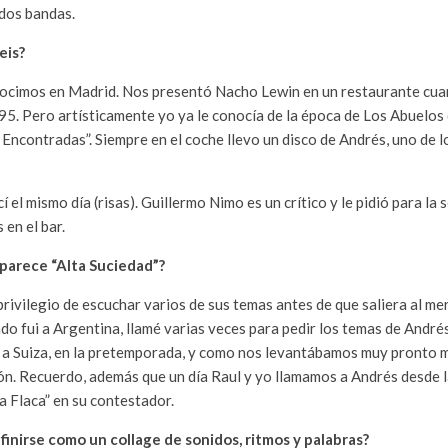
 dos bandas.
eis?
ocimos en Madrid. Nos presentó Nacho Lewin en un restaurante cu
l 95. Pero artísticamente yo ya le conocía de la época de Los Abuelos
Encontradas”. Siempre en el coche llevo un disco de Andrés, uno de l
í el mismo día (risas). Guillermo Nimo es un crítico y le pidió para la
en el bar.
parece “Alta Suciedad”?
rivilegio de escuchar varios de sus temas antes de que saliera al mer
o fui a Argentina, llamé varias veces para pedir los temas de Andrés
co a Suiza, en la pretemporada, y como nos levantábamos muy pronto 
n. Recuerdo, además que un día Raul y yo llamamos a Andrés desde la
 Flaca” en su contestador.
finirse como un collage de sonidos, ritmos y palabras?