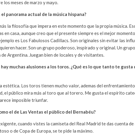
re los meses de marzo y mayo.
el panorama actual de la música hispana?
ás la filosofía que impera en este momento que la propia música. E
s en casa, aunque creo que el presente siempre es el mejor momento 
ejemplo es Los Fabulosos Cadillacs. Son originales sin evitar las influ
 quieren hacer. Son un grupo poderoso, inspirado y original. Un grup
de Argentina. Juegan bien de locales y de visitantes.
hay muchas alusiones a los toros. ¿Qué es lo que tanto te gusta d
la estética. Los toros tienen mucho valor, ademas del enfrentamiento
d, el público mira más al toro que al torero. Me gusta el espírito cat
arece imposible triunfar.
omo el de Las Ventas el público del Bernabéu?
xigente, cuando vistes la camiseta del Real Madrid te das cuenta de 
stoso o de Copa de Europa, se te pide la máximo.