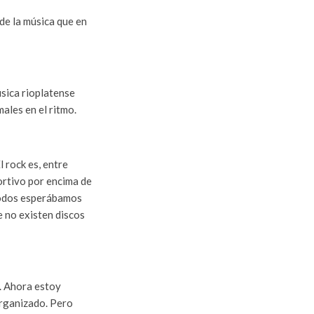
de la música que en
sica rioplatense
ales en el ritmo.
 rock es, entre
portivo por encima de
 todos esperábamos
e no existen discos
e. Ahora estoy
organizado. Pero