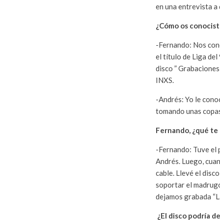
en una entrevista a
¿Cómo os conocist
-Fernando: Nos con
el título de Liga de
disco ” Grabaciones 
INXS.
-Andrés: Yo le conoc
tomando unas copas 
Fernando, ¿qué te 
-Fernando: Tuve el p
Andrés. Luego, cuand
cable. Llevé el dis
soportar el madrugó
dejamos grabada “La
¿El disco podría de