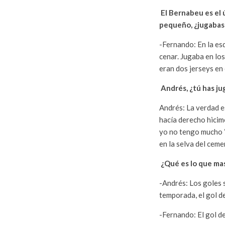
El Bernabeu es el ú
pequeño, ¿jugabas a
-Fernando: En la esq
cenar. Jugaba en lo
eran dos jerseys en 
Andrés, ¿tú has ju
Andrés: La verdad e
hacía derecho hicim
yo no tengo mucho “p
en la selva del ceme
¿Qué es lo que mas
-Andrés: Los goles 
temporada, el gol d
-Fernando: El gol de