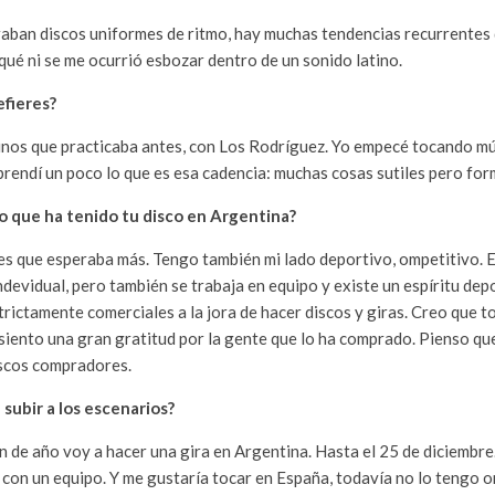
raban discos uniformes de ritmo, hay muchas tendencias recurrentes 
qué ni se me ocurrió esbozar dentro de un sonido latino.
efieres?
inos que practicaba antes, con Los Rodríguez. Yo empecé tocando mú
prendí un poco lo que es esa cadencia: muchas cosas sutiles pero form
o que ha tenido tu disco en Argentina?
es que esperaba más. Tengo también mi lado deportivo, ompetitivo. El
ndevidual, pero también se trabaja en equipo y existe un espíritu de
trictamente comerciales a la jora de hacer discos y giras. Creo que
 siento una gran gratitud por la gente que lo ha comprado. Pienso qu
iscos compradores.
subir a los escenarios?
in de año voy a hacer una gira en Argentina. Hasta el 25 de diciembr
con un equipo. Y me gustaría tocar en España, todavía no lo tengo 