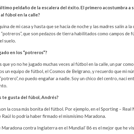
ltimo peldaño de la escalera del éxito. El primero acostumbra a se
l fúbol en la calle?
uina de mi casa y hasta que se hacía de noche y las madres salín a la 
s “potreros”, que son pedazos de tierra habilitados como campos de fú
el suelo.
gado en los “potreros”?
s que yo no he jugado muchas veces al fútbol en la calle, un par co
os un equipo de fútbol, el Cosmos de Belgrano, y recuerdo que mi nú
otrero”, no puedo engañar a nadie. Soy un chico del centro, nací entr
nto.
 te gusta del fúbol, Andrés?
son la cosa más bonita del fútbol. Por ejemplo, en el Sporting – Real
e Raúl lo podría haber firmado el mismísimo Maradona.
 Maradona contra Inglaterra en el Mundial’ 86 es el mejor que he vis