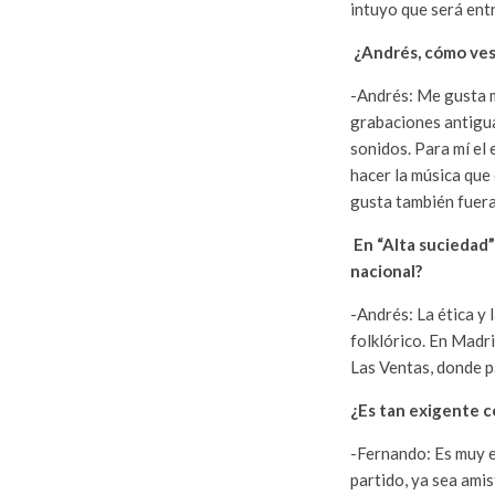
intuyo que será ent
¿Andrés, cómo ves 
-Andrés: Me gusta m
grabaciones antigua
sonidos. Para mí el 
hacer la música que
gusta también fuera 
En “Alta suciedad” 
nacional?
-Andrés: La ética y 
folklórico. En Madri
Las Ventas, donde p
¿Es tan exigente c
-Fernando: Es muy e
partido, ya sea ami