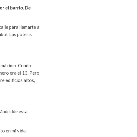
r el barrio. De
calle para llamarte a
bol. Las poterís
mo máximo. Cundo
mero era el 13. Pero
e edificios altos,
 Madridde esta
to en mi vida.