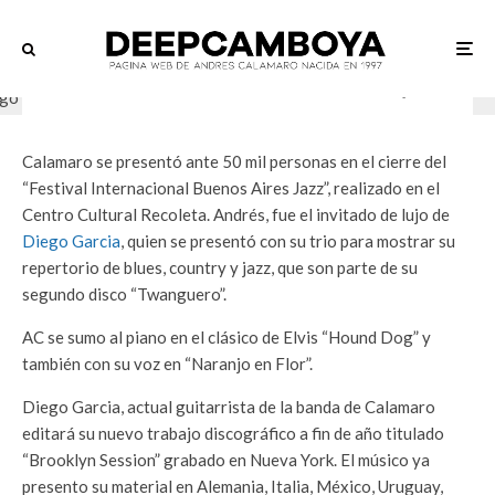
En vivo
Novedades
·
09/11/2011
·
1 min read
Andrés cerrando el “Festival Bs. As. Jazz”
Calamaro se presentó ante 50 mil personas en el cierre del
“Festival Internacional Buenos Aires Jazz”, realizado en el
Centro Cultural Recoleta. Andrés, fue el invitado de lujo de
Diego Garcia
, quien se presentó con su trio para mostrar su
repertorio de blues, country y jazz, que son parte de su
segundo disco “Twanguero”.
AC se sumo al piano en el clásico de Elvis “Hound Dog” y
también con su voz en “Naranjo en Flor”.
Diego Garcia, actual guitarrista de la banda de Calamaro
editará su nuevo trabajo discográfico a fin de año titulado
“Brooklyn Session” grabado en Nueva York. El músico ya
presento su material en Alemania, Italia, México, Uruguay,