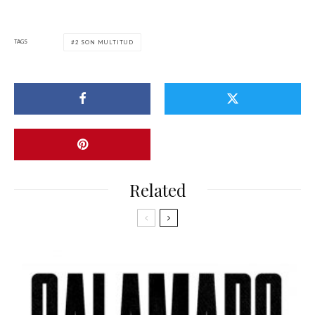
TAGS
2 SON MULTITUD
Related