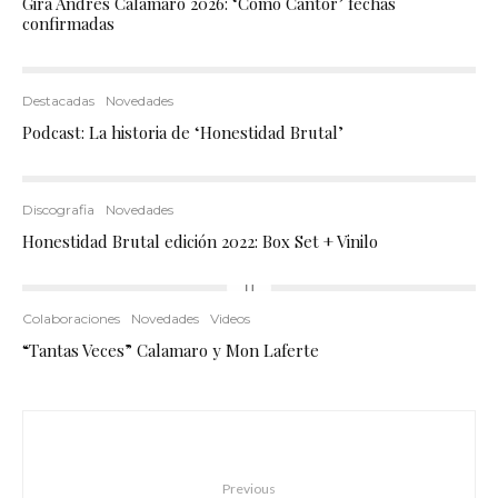
Gira Andres Calamaro 2026: ‘Como Cantor’ fechas
confirmadas
Destacadas
Novedades
Podcast: La historia de ‘Honestidad Brutal’
Discografia
Novedades
Honestidad Brutal edición 2022: Box Set + Vinilo
Colaboraciones
Novedades
Videos
“Tantas Veces” Calamaro y Mon Laferte
Previous