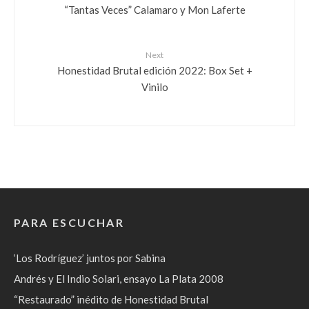
“Tantas Veces” Calamaro y Mon Laferte
Next
Honestidad Brutal edición 2022: Box Set +
Vinilo
PARA ESCUCHAR
‘Los Rodríguez’ juntos por Sabina
Andrés y El Indio Solari, ensayo La Plata 2008
“Restaurado” inédito de Honestidad Brutal