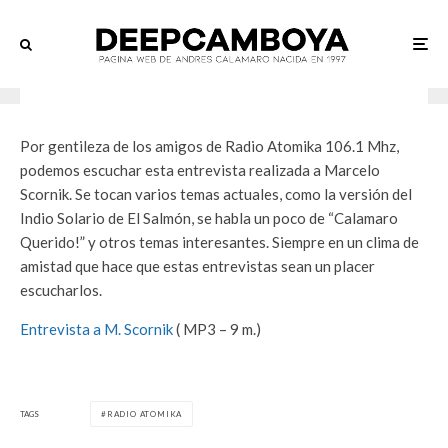
Entrevistas
·
24/10/2006
·
1 min read
Entrevista a El Cuino
Por gentileza de los amigos de Radio Atomika 106.1 Mhz,
podemos escuchar esta entrevista realizada a Marcelo
Scornik. Se tocan varios temas actuales, como la versión del
Indio Solario de El Salmón, se habla un poco de “Calamaro
Querido!” y otros temas interesantes. Siempre en un clima de
amistad que hace que estas entrevistas sean un placer
escucharlos.
Entrevista a M. Scornik
( MP3 – 9 m.)
TAGS
RADIO ATOMIKA