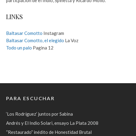
particpacion de el Indio, Spinetta y Ricardo Mollo.
LINKS
Baltasar Comotto
Instagram
Baltasar Comotto, el elegido
La Voz
Todo un palo
Pagina 12
PARA ESCUCHAR
‘Los Rodríguez’ juntos por Sabina
Andrés y El Indio Solari, ensayo La Plata 2008
“Restaurado” inédito de Honestidad Brutal