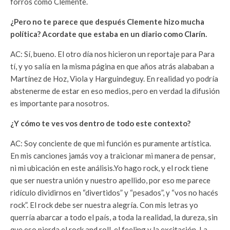
forros como Clemente.
¿Pero no te parece que después Clemente hizo mucha
política? Acordate que estaba en un diario como Clarín.
AC: Sí, bueno. El otro día nos hicieron un reportaje para Para
tí, y yo salía en la misma página en que años atrás alababan a
Martínez de Hoz, Viola y Harguindeguy. En realidad yo podría
abstenerme de estar en eso medios, pero en verdad la difusión
es importante para nosotros.
¿Y cómo te ves vos dentro de todo este contexto?
AC: Soy conciente de que mi función es puramente artística.
En mis canciones jamás voy a traicionar mi manera de pensar,
ni mi ubicación en este análisis.Yo hago rock, y el rock tiene
que ser nuestra unión y nuestro apellido, por eso me parece
ridículo dividirnos en “divertidos” y “pesados”, y “vos no hacés
rock”. El rock debe ser nuestra alegría. Con mis letras yo
querría abarcar a todo el país, a toda la realidad, la dureza, sin
que eso pierda el rock and roll, el feeling y la excitación. La