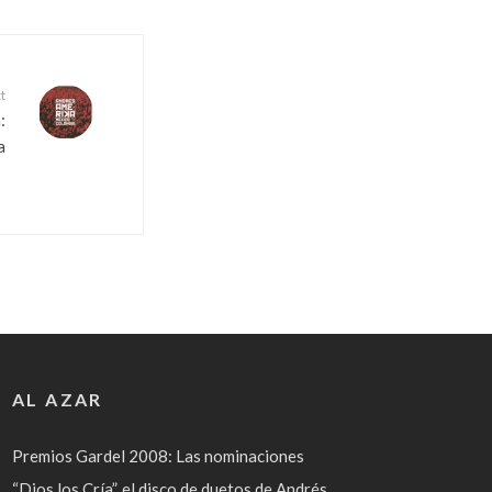
t
:
a
AL AZAR
Premios Gardel 2008: Las nominaciones
“Dios los Cría”, el disco de duetos de Andrés