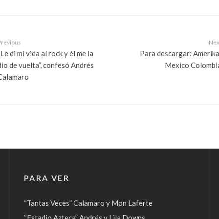
Previous
Nex
“Le di mi vida al rock y él me la
Para descargar: Amerika
dio de vuelta”, confesó Andrés
Mexico Colombi
Calamaro
PARA VER
“Tantas Veces” Calamaro y Mon Laferte
“Estadio Azteca” Andrés y Lila Downs