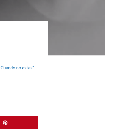
”
“Cuando no estas”
,