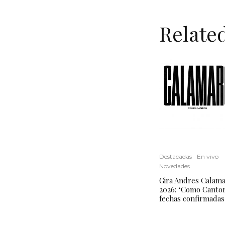
Relate
Destacadas
En vivo
Novedades
Gira Andres Calam
2026: ‘Como Cantor
fechas confirmadas