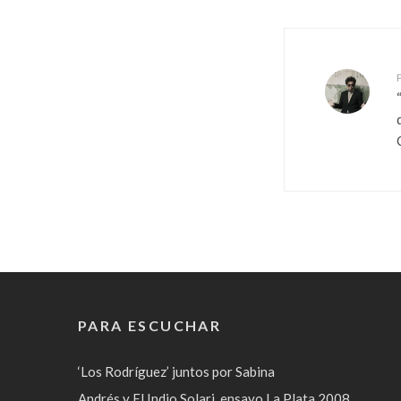
PARA ESCUCHAR
‘Los Rodríguez’ juntos por Sabina
Andrés y El Indio Solari, ensayo La Plata 2008