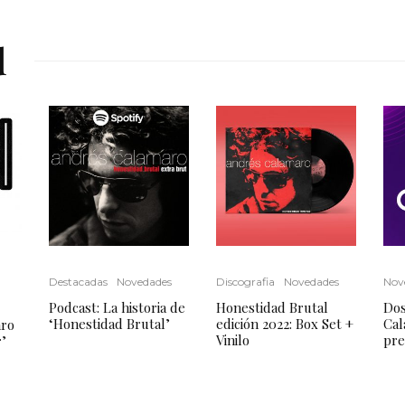
d
Destacadas
Novedades
Discografia
Novedades
Nov
Podcast: La historia de
Honestidad Brutal
Dos
‘Honestidad Brutal’
edición 2022: Box Set +
Cal
aro
Vinilo
pre
’