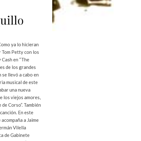
uillo
omo ya lo hicieran
 Tom Petty con los
y Cash en “The
res de los grandes
 se llevó a cabo en
ria musical de este
rabar una nueva
e los viejos amores,
e de Corso”. También
 canción. En este
e acompaña a Jaime
ermán Vilella
sta de Gabinete