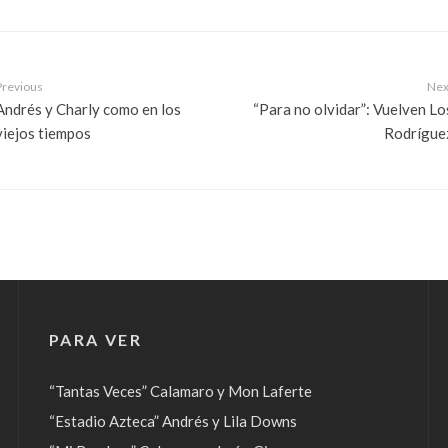
Previous
Nex
Andrés y Charly como en los
“Para no olvidar”: Vuelven Lo
viejos tiempos
Rodrígue
PARA VER
“Tantas Veces” Calamaro y Mon Laferte
“Estadio Azteca” Andrés y Lila Downs