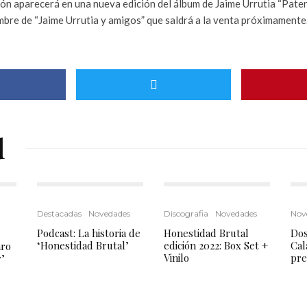
ción aparecerá en una nueva edición del álbum de Jaime Urrutia “Pate
ombre de “Jaime Urrutia y amigos” que saldrá a la venta próximamente
d
Destacadas
Novedades
Discografia
Novedades
Nov
Podcast: La historia de
Honestidad Brutal
Dos
‘Honestidad Brutal’
edición 2022: Box Set +
Cal
aro
Vinilo
pre
’