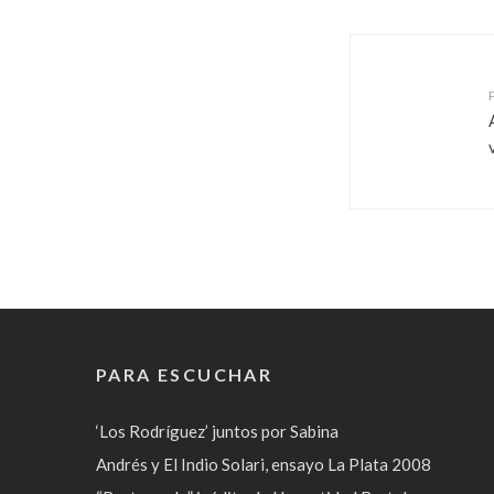
PARA ESCUCHAR
‘Los Rodríguez’ juntos por Sabina
Andrés y El Indio Solari, ensayo La Plata 2008