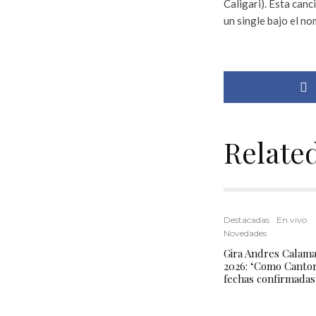
Caligari). Esta can
un single bajo el n
Relate
Destacadas
En vivo
Novedades
Gira Andres Calam
2026: ‘Como Cantor
fechas confirmadas