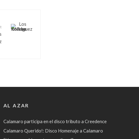
t
s
z
AL AZAR
Calamaro participa en el disco tributo a Creedence
Calamaro Querido!: Disco Homenaje a Calamaro