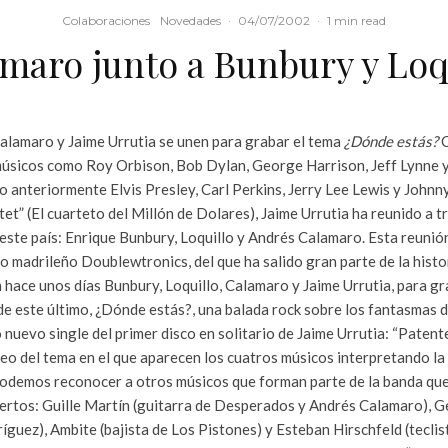
Colaboraciones
Novedades
·
04/07/2002
·
1 min read
maro junto a Bunbury y Loq
Calamaro y Jaime Urrutia se unen para grabar el tema
¿Dónde estás?
C
úsicos como Roy Orbison, Bob Dylan, George Harrison, Jeff Lynne y
o anteriormente Elvis Presley, Carl Perkins, Jerry Lee Lewis y Johnn
et” (El cuarteto del Millón de Dolares), Jaime Urrutia ha reunido a t
 este país: Enrique Bunbury, Loquillo y Andrés Calamaro. Esta reunión
o madrileño Doublewtronics, del que ha salido gran parte de la histo
on hace unos días Bunbury, Loquillo, Calamaro y Jaime Urrutia, para g
de este último, ¿Dónde estás?, una balada rock sobre los fantasmas d
nuevo single del primer disco en solitario de Jaime Urrutia: “Patent
deo del tema en el que aparecen los cuatros músicos interpretando la
podemos reconocer a otros músicos que forman parte de la banda qu
iertos: Guille Martín (guitarra de Desperados y Andrés Calamaro), G
íguez), Ambite (bajista de Los Pistones) y Esteban Hirschfeld (tecli