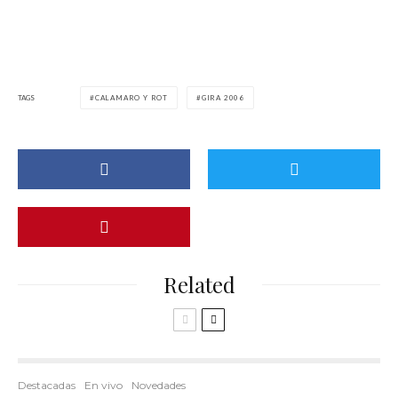
TAGS
CALAMARO Y ROT
GIRA 2006
Related
Destacadas
En vivo
Novedades