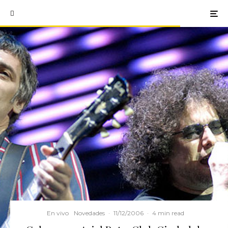
En vivo
Novedades
·
11/12/2006
·
4 min read