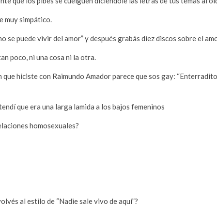
nte que los pibes se cuelguen diciéndole las letras de tus temas al o
le muy simpático.
“no se puede vivir del amor” y después grabás diez discos sobre el a
an poco, ni una cosa ni la otra.
n que hiciste con Raimundo Amador parece que sos gay: “Enterradito 
tendí que era una larga lamida a los bajos femeninos
relaciones homosexuales?
lvés al estilo de “Nadie sale vivo de aquí”?