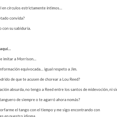
l en círculos estrictamente íntimos…
otado convida?
 con su sabiduría.
 aquí…
de imitar a Morrison…
información equivocada… igual respeto a Jim.
odrido de que te acusen de chorear a Lou Reed?
ación absurda, no tengo a Reed entre los santos de midevoción, ni s
tanguero de siempre o te agarró ahora nomás?
orfarme el tango con el tiempo y me sigo encontrando con
es en nuestro idioma.