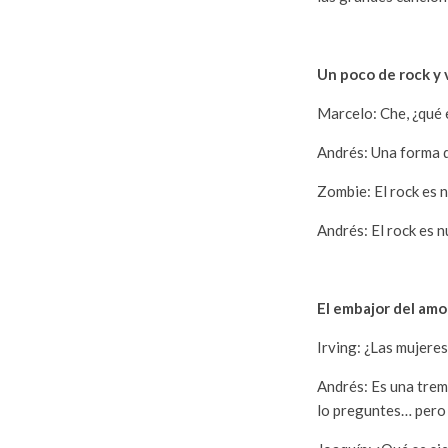
Un poco de rock y
Marcelo: Che, ¿qué 
Andrés: Una forma d
Zombie: El rock es 
Andrés: El rock es n
El embajor del amo
Irving: ¿Las mujere
Andrés: Es una tre
lo preguntes… pero