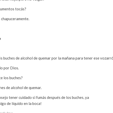
rumentos tocás?
o chapuceramente.
o
acés buches de alcohol de quemar por la mañana para tener ese vozarr
do por Dios.
ce los buches?
hes de alcohol de quemar.
onsejo tener cuidado si fumás después de los buches, ya
lgo de líquido en la boca!