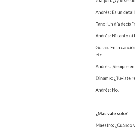
Joaquín: ¿Qué se sie
Andrés: Es un detal
Tano: Un día decís 
Andrés: Ni tanto ni t
Goran: En la canció
etc…
Andrés: ‚Siempre en
Dinamik: ¿Tuviste 
Andrés: No.
¿Más vale solo?
Maestro: ¿Cuándo vo