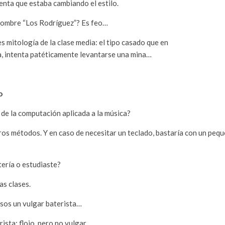
enta que estaba cambiando el estilo.
 nombre “Los Rodríguez”? Es feo…
s mitología de la clase media: el tipo casado que en
a, intenta patéticamente levantarse una mina…
o
de la computación aplicada a la música?
ros métodos. Y en caso de necesitar un teclado, bastaría con un peq
tería o estudiaste?
s clases.
sos un vulgar baterista…
ista: flojo, pero no vulgar.