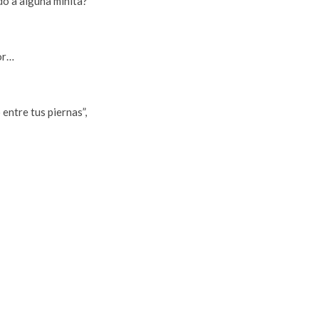
ído a alguna minita?
mor…
entre tus piernas”,