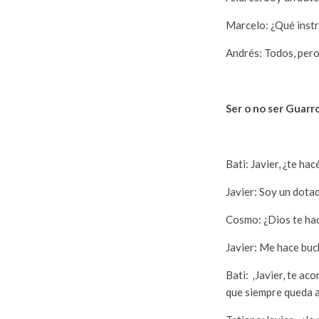
Marcelo: ¿Qué inst
Andrés: Todos, per
Ser o no ser Guarr
Bati: Javier, ¿te h
Javier: Soy un dota
Cosmo: ¿Dios te ha
Javier: Me hace buc
Bati: ‚Javier, te ac
que siempre queda a