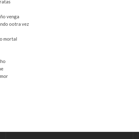
iratas
eño venga
ando ootra vez
o mortal
cho
he
amor