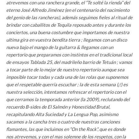
atrevemos con una ranchera grande, el “Te solté la rienda” del
eterno José Alfredo Jiménez (en el centenario del nacimiento
del genio de las rancheras), además seguimos fieles al ritual de
brindar con caballitos de Tequila reposado antes y durante los
conciertos, una buena costumbre que importamos de nuestra
ultima gira en vuestra bendita tierra ; llegamos con un disco
nueva bajo el mango de la guitarra & llegamos con un
repertorio que preparamos con instintos en el tradicional local
de ensayos Tablada 25, del madrileño barrio de Tetuán ; vamos
a tocar parte de lo mejor de nuestro repertorio aunque sea
imposible tocar todas y cada una de las rolas que suponemos
que el respetable querría escuchar ; la de esta semana (¡!) es
nuestra selección, intentamos refrescar el repertorio con el
que cerramos la temporada anterior (la 2009), reclutando del
recuerdo B-sides de El Salmón y Honestidad Brutal,
recapitulando Alta Suciedad y La Lengua Pop, asimismo
sacamos a la cancha tres o cuatro de nuestras canciones
flamantes, las que incluimos en “On the Rock”, que es donde
nos atrevemos, y con el mas solemne de los respetos, con la