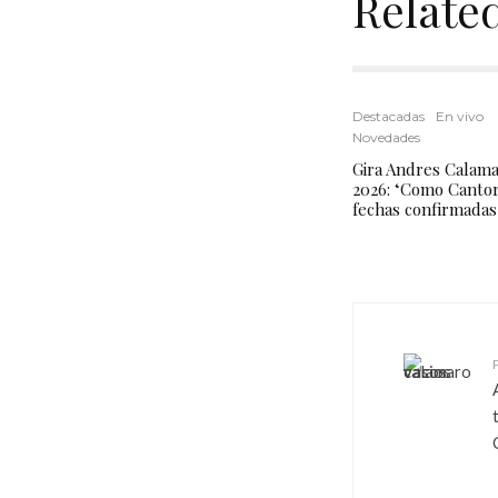
Relate
Destacadas
En vivo
Novedades
Gira Andres Calam
2026: ‘Como Cantor
fechas confirmadas