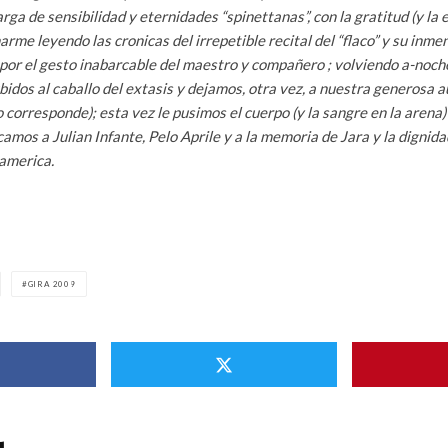
rga de sensibilidad y eternidades “spinettanas”, con la gratitud (y la
me leyendo las cronicas del irrepetible recital del “flaco” y su inm
o por el gesto inabarcable del maestro y compañero ; volviendo a-noc
ubidos al caballo del extasis y dejamos, otra vez, a nuestra generosa a
 corresponde); esta vez le pusimos el cuerpo (y la sangre en la arena) 
camos a Julian Infante, Pelo Aprile y a la memoria de Jara y la dignid
america.
GIRA 2009