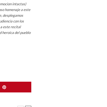
 emocion intactas)
enso homenaje a este
he, desplegamos
udiencia con los
a este recital
ad heroica del pueblo