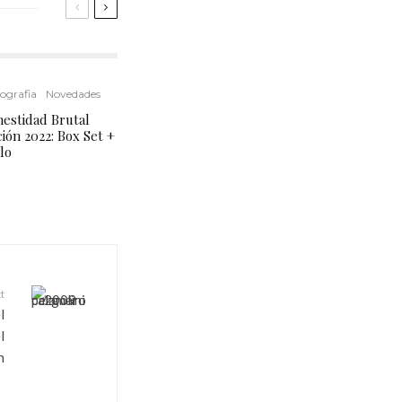
ografia
Novedades
estidad Brutal
ción 2022: Box Set +
ilo
t
l
l
n