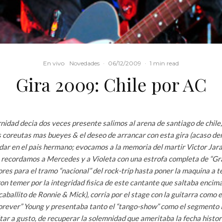
En vivo
Novedades
·
06/12/2009
·
1 min read
Gira 2009: Chile por AC
rnidad decia dos veces presente salimos al arena de santiago de chile
os coreutas mas bueyes & el deseo de arrancar con esta gira (acaso d
dar en el pais hermano
; evocamos a la memoria del martir Victor Jara 
 recordamos a Mercedes y a Violeta con una estrofa completa de “Grac
res para el tramo “nacional” del rock-trip hasta poner la maquina a
on temer por la integridad fisica de este cantante que saltaba encima
aballito de Ronnie & Mick), corria por el stage con la guitarra como 
forever” Young y presentaba tanto el “tango-show” como el segmento
itar a gusto, de recuperar la solemnidad que ameritaba la fecha histori