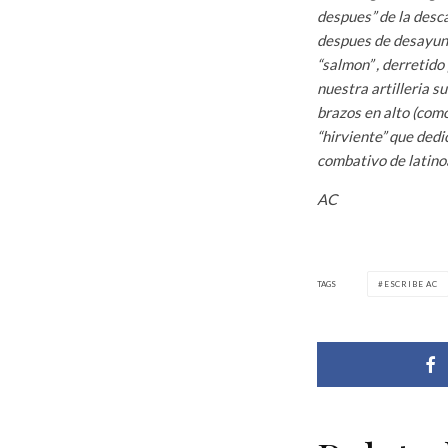
despues” de la desca
despues de desayunar
“salmon” , derretid
nuestra artilleria s
brazos en alto (como
“hirviente” que dedi
combativo de latino
AC
TAGS
ESCRIBE AC