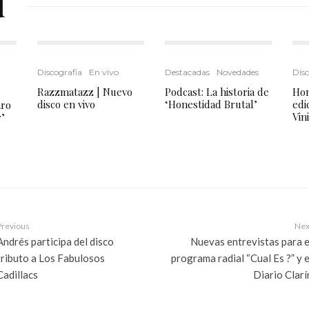
d
Discografia
En vivo
Destacadas
Novedades
Disc
Razzmatazz | Nuevo
Podcast: La historia de
Hon
disco en vivo
‘Honestidad Brutal’
edi
aro
Vin
’
Previous
Nex
Andrés participa del disco
Nuevas entrevistas para e
tributo a Los Fabulosos
programa radial “Cual Es ?” y e
Cadillacs
Diario Clarí