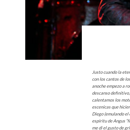
Justo cuando la ete
con los cantos de l
anoche empezo a ro
descanso definitivo,
calentamos los moto
escenicas que hicier
Diego (emulando el c
espiritu de Angus “
me di el gusto de gr