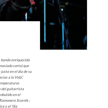
, banda enriquecida
emasiado corta) que
justo en el dia de su
ias a la Vida”,
 temperaturas
 del guitarrista
enbutido en el
 Ramonero Scornik ;
ca y el “dia