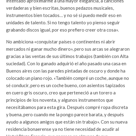
intentado aproximarme a una mayor elegancia, a canciones
verdaderas y bien escritas, buenos pedazos musicales,
instrumentos bien tocados… y no sé si puedo medir eso en
unidades de talento. Si no tengo talento yo pienso seguir
grabando discos igual, por eso prefiero creer otra cosa».
No ambiciona «conquistar países o continentes ni abrir
mercados ni ganar mucho dinero», pero sus arcas se alegraron
gracias a las ventas de sus últimos trabajos (también con Alta
suciedad). Con lo ganado adquirió el año pasado una casa en
Buenos aires con las paredes pintadas de oscuro y donde ha
colocado un piano rojo. «También compré un coche, aunque no
sé conducir, pero es un coche bueno, con asientos tapizados
en cuero gris oscuro, creo que perteneció a un torero a
principios de los noventa, y algunos instrumentos que
necesitábamos para esta gira. Después compré ropa discreta
y buena, pero cuando me la pongo parece barata, y después
ayudo a algunos amigos que están sin trabajo». Con su nueva
residencia bonaerense ya no tiene necesidad de acudir al