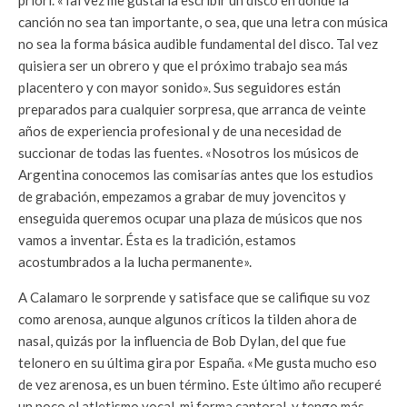
priori. «Tal vez me gustaría escribir un disco en donde la
canción no sea tan importante, o sea, que una letra con música
no sea la forma básica audible fundamental del disco. Tal vez
quisiera ser un obrero y que el próximo trabajo sea más
placentero y con mayor sonido». Sus seguidores están
preparados para cualquier sorpresa, que arranca de veinte
años de experiencia profesional y de una necesidad de
succionar de todas las fuentes. «Nosotros los músicos de
Argentina conocemos las comisarías antes que los estudios
de grabación, empezamos a grabar de muy jovencitos y
enseguida queremos ocupar una plaza de músicos que nos
vamos a inventar. Ésta es la tradición, estamos
acostumbrados a la lucha permanente».
A Calamaro le sorprende y satisface que se califique su voz
como arenosa, aunque algunos críticos la tilden ahora de
nasal, quizás por la influencia de Bob Dylan, del que fue
telonero en su última gira por España. «Me gusta mucho eso
de vez arenosa, es un buen término. Este último año recuperé
un poco el atletismo vocal, mi forma cantoral, y tengo más