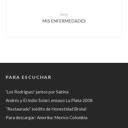
Next
MIS ENFERMEDADES
PARA ESCUCHAR
‘Los Rodríguez’ juntos por Sabina
Andrés y El Indio Solari, ensayo La Plata 2008
“Restaurado” inédito de Honestidad Brutal
Para descargar: Amerika: Mexico Colombia