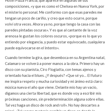
Hotel Plaza Francia, que aparece en algunas de sus
composiciones, «y que es como el Chelsea en Nueva York, por
el misterio personal. Me conformo con que esas paredes me
tengan un poco de cariño, y creo que esto ocurre, porque
volví otra veces. Ahora ya no, porque tengo la casa con las
paredes pintadas oscuras». Y es que al cantante de la voz
arenosa le gustan los colores oscuros, «porque es lo que yo
entiendo por elegancia, y puedo estar equivocado, cualquiera
puede equivocarse en el intento».
Cuando termine la gira, que desemboca en su Argentina natal,
Calamaro se volverá a poner manos a la obra. Primero hay un
disco con su pianista, Ciro Flogiatta, con temas ajenos y
orientado hacia el blues. ¿Y después? «Que sé yo… El futuro
me inspira respeto y mucha curiosidad y mi ánimo está claro:
música nueva el año que viene. Delante mío hay un vacío,
digamos una cierta libertad, que es donde voy a escribir mis
próximas canciones, sin predeterminación alguna sobre ellas.
Tal vez haga un disco de rock and roll». No hay descartes a