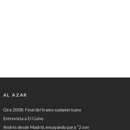
AL AZAR
Gira 2008: Final del tramo sudamericano
Entrevista a El Cuino
Andrés desde Madrid, ensayando para “2 son