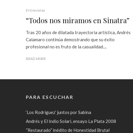
Entrevistas
“Todos nos miramos en Sinatra”
Tras 20 años de dilatada trayectoria artística, Andrés
Calamaro continúa demostrando que su éxito
profesional no es fruto de la casualidad....
READ MORE
PARA ESCUCHAR
‘Los Rodríguez’ juntos por Sabina
Andrés y El Indio Solari, ensayo La Plata 2008
“Restaurado” inédito de Honestidad Brutal