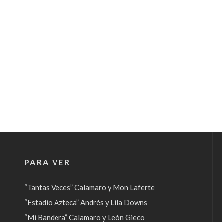
PARA VER
“Tantas Veces” Calamaro y Mon Laferte
“Estadio Azteca” Andrés y Lila Downs
“Mi Bandera” Calamaro y León Gieco